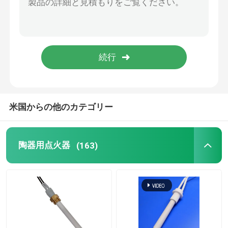
商業用オゾン機械
携帯オゾン機
高圧抵抗器
米国からの他のカテゴリー
陶器用点火器
(163)