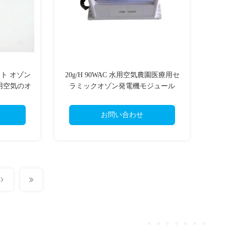
ート オゾン
20g/H 90WAC 水用空気農園医療用セ
用空気のオ
ラミックオゾン発電機モジュール
化器
お問い合わせ