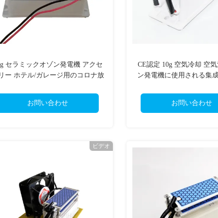
0g セラミックオゾン発電機 アクセ
CE認定 10g 空気冷却 空
リー ホテル/ガレージ用のコロナ放
ン発電機に使用される集
出
クプレートモジュ
お問い合わせ
お問い合わせ
ビデオ