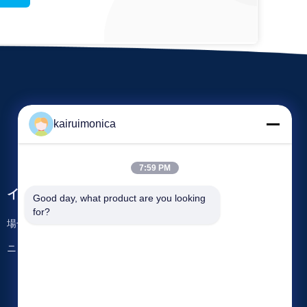
kairuimonica
7:59 PM
イベント
Good day, what product are you looking 
引用を要求しなさい
for?
場合
Tel 86-29-81292786
ニュース
ファクシミリ: 86-029-88240199


