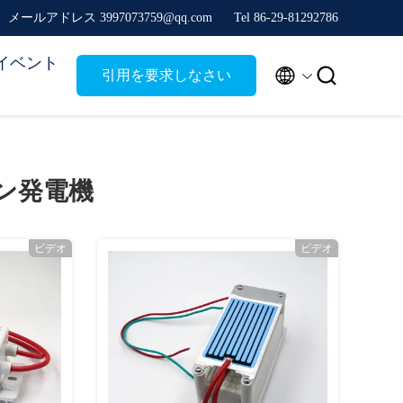
メールアドレス 3997073759@qq.com
Tel 86-29-81292786
イベント


引用を要求しなさい
ン発電機
ビデオ
ビデオ