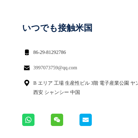
いつでも接触米国

86-29-81292786

3997073759@qq.com

B エリア 工場 生産性ビル 3階 電子産業公園 
西安 シャンシー 中国