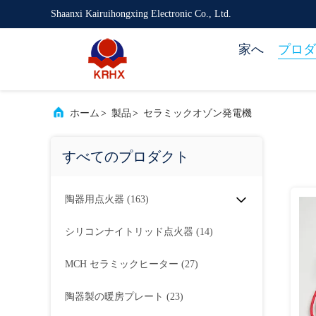
Shaanxi Kairuihongxing Electronic Co., Ltd.
家へ
プロダ
ホーム
>
製品
>
セラミックオゾン発電機
すべてのプロダクト
陶器用点火器
(163)
シリコンナイトリッド点火器
(14)
MCH セラミックヒーター
(27)
陶器製の暖房プレート
(23)