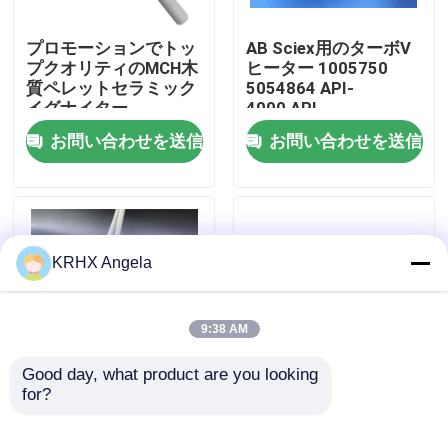
プロモーションでトッ
AB Sciex用のターボV
VRショー
プクオリティのMCH木
ヒーター 1005750
質ペレットセラミック
5054864 API-
イグナイター
4000,API-
私達について
5000,4500,5500質量
お問い合わせを送信
お問い合わせを送信
スペクトロメーターで
使用されるターボVソ
工場旅行
ース
品質管理
KRHX Angela
接触米国
9:38 AM
ニュース
Good day, what product are you looking 
for?
ペレットストーブ用セ
キャンドルまたはラデ
ラミックスパークプラ
ィアントセラミック抵
引用を要求しなさい
グ点火 220V 300W
抗300Wペレットスト