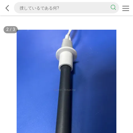
2
/
3