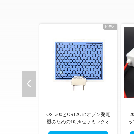
ビデオ
1200とOS12Gのオゾン発電
20g 8pcs オゾンプレートギ
のための10g/hセラミックオ
ップ放出 セラミックオゾン
ゾンプレート
電機 組み立て