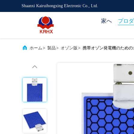
Shaanxi Kairuihongxing Electronic Co., Ltd.
家へ
プロダ
ホーム
>
製品
>
オゾン版
>
携帯オゾン発電機のための