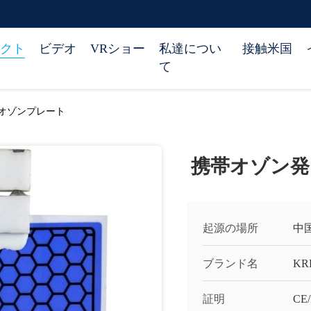
クト
ビデオ
VRショー
私達につい
接触米国
て
オゾンプレート
携帯オゾン発
起源の場所
中
ブランド名
KR
証明
CE