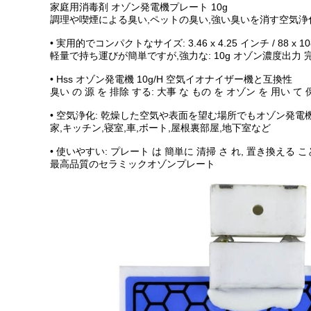
家庭用消毒剤 オゾン発電機プレート 10g
調理や喫煙による臭い,ペットの臭い,強い臭いを消す空気浄
• 実用的でコンパクトなサイズ: 3.46 x 4.25 インチ / 88 x 1
軽量で持ち運びが簡単ですが,強力な: 10g オゾン濃度出力
• Hss オゾン発電機 10g/H 空気イオナイザー機と互換性
臭い の 源 を 排除 する: 大事 な もの を オゾン を 用い て
• 空気浄化: 乾燥した空気や表面を望む場所でもオゾン発電
家,キッチン,寝室,車,ボート,屋根裏部屋,地下室など
• 使いやすい: プレート は 簡単に 清掃 さ れ, 置き換える こ
最高品質のセラミックオゾンプレート