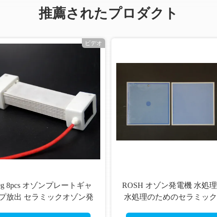
推薦されたプロダクト
ビデオ
ャ
ROSH オゾン発電機 水処理/下
排水処理 オゾ
発
水処理のためのセラミックプ
レート