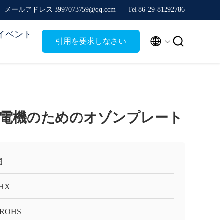
メールアドレス 3997073759@qq.com
Tel 86-29-81292786
イベント


引用を要求しなさい
電機のためのオゾンプレート
国
HX
/ROHS