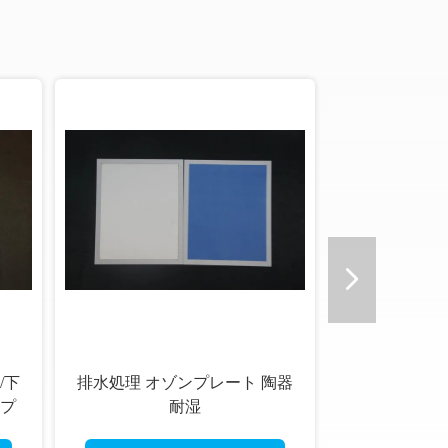
ンプレート 陶器
臭いを消す オゾン 消
耐湿
ためのセラミックプ
3.5g/hr