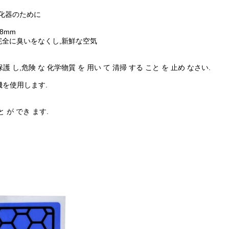
化器のために
08mm
 完全に臭いをなくし,新鮮な空気
 保護 し,危険 な 化学物質 を 用い て 清掃 する こと を 止め なさい.
機を使用します.
と が でき ます.