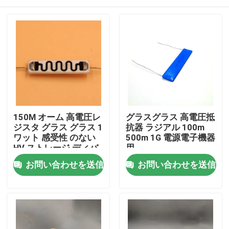
150M オーム 高電圧レ
グラスグラス 高電圧抵
ジスタ グラス グラス 1
抗器 ラジアル 100m
ワット 感受性 のない
500m 1G 電源電子機器
HV ストレージ ディバ
用
イダー
家へ
お問い合わせを送信
お問い合わせを送信
プロダクト
ビデオ