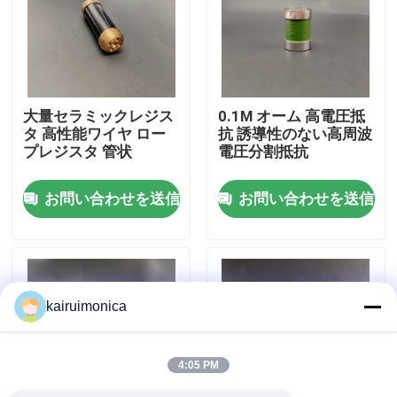
VRショー
私達について
大量セラミックレジス
0.1M オーム 高電圧抵
タ 高性能ワイヤ ロー
抗 誘導性のない高周波
プレジスタ 管状
電圧分割抵抗
工場旅行
お問い合わせを送信
お問い合わせを送信
品質管理
接触米国
kairuimonica
ニュース
4:05 PM
引用を要求しなさい