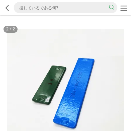
2
/
2