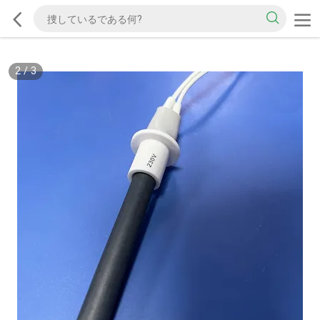
2
/
3