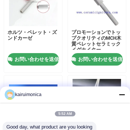
VRショー
ホルツ・ペレット・ズ
プロモーションでトッ
私達について
ンドカーゼ
プクオリティのMCH木
質ペレットセラミック
イグナイター
工場旅行
お問い合わせを送信
お問い合わせを送信
品質管理
接触米国
kairuimonica
ニュース
5:52 AM
引用を要求しなさい
Good day, what product are you looking 