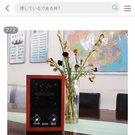
2
/
2