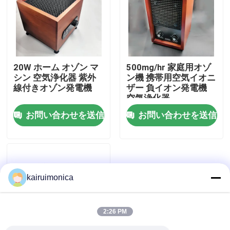
VRショー
私達について
20W ホーム オゾン マ
500mg/hr 家庭用オゾ
シン 空気浄化器 紫外
ン機 携帯用空気イオニ
線付きオゾン発電機
ザー 負イオン発電機
工場旅行
空気浄化器
お問い合わせを送信
お問い合わせを送信
品質管理
接触米国
kairuimonica
ニュース
2:26 PM
引用を要求しなさい