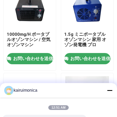
VRショー
私達について
10000mg/H ポータブ
1.5g ミニポータブル
ルオゾンマシン / 空気
オゾンマシン 家用 オ
オゾンマシン
ゾン発電機 プロ
工場旅行
お問い合わせを送信
お問い合わせを送信
品質管理
接触米国
kairuimonica
ニュース
12:51 AM
引用を要求しなさい