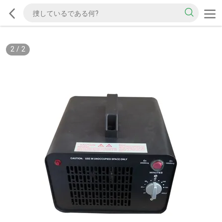
2
/
2