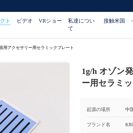
クト
ビデオ
VRショー
私達につい
接触米国
て
浄化器用アクセサリー用セラミックプレート
1g/h オゾ
ー用セラミッ
起源の場所
中
ブランド名
KR