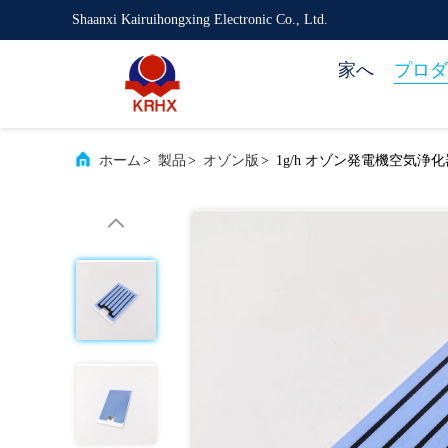
Shaanxi Kairuihongxing Electronic Co., Ltd.
家へ
プロダ
ホーム
>
製品
>
オゾン版
>
1g/h オゾン発電機空気