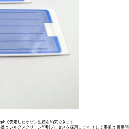
g/hで安定したオゾン生産を約束できます.
路板は,シルクスクリーン印刷プロセスを採用します.そして電極は,長