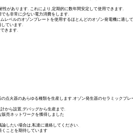
に耐性があります. これにより,定期的に数年間安定して使用できます.
用でも非常に少ない電力消費をします.
ラムレベルのオゾンプレートを使用するほとんどのオゾン発電機に適して
適しています.
できます.
陶器の点火器のあらゆる種類を生産します.オゾン発生器のセラミックプレ
計から設置,デバッグから生産まで.
な販売ネットワークを獲得しました
論したい場合は,私達に連絡してください.
築くことを期待しています