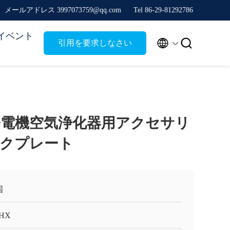
メールアドレス 3997073759@qq.com
Tel 86-29-81292786
イベント


引用を要求しなさい
ン発電機空気浄化器用アクセサリ
クプレート
国
HX