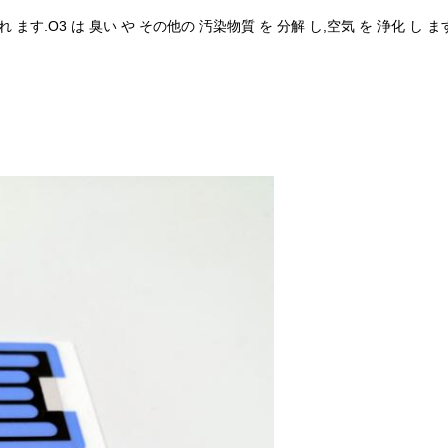
 れ ます.O3 は 臭い や その他の 汚染物質 を 分解 し,空気 を 浄化 し ま