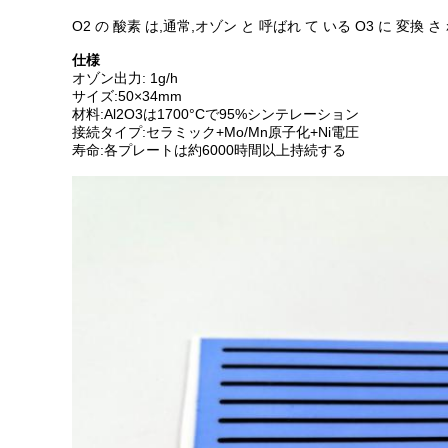
O2 の 酸素 は,通常,オゾン と 呼ばれ て いる O3 に 変換 さ
仕様
オゾン出力: 1g/h
サイズ:
50×34mm
材料:Al2O3は1700°Cで95%シンテレーション
接続タイプ:セラミック+Mo/Mn原子化+Ni電圧
寿命:
各プレートは約6000時間以上持続する