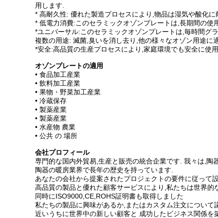
用します.
* 高耐久性: 優れた製造プロセスにより,物品は湿気や酸化
* 低電力消費:このセラミックオゾンプレートは,長期間の使
*ユニバーサル:このセラミックオゾンプレートは,毎時間グ
複数の用途: 滅菌,臭いを消し去り,他の様々なオゾン用途に
*安全:高品質の生産プロセスにより,家庭環境でも安全に使用
オゾンプレートの適用
• 食品加工産業
• 飲料加工産業
• 果物・野菜加工産業
• 冷蔵保存
• 製薬産業
• 製薬産業
• 水産物 農業
• 公共 の 場所
会社プロフィール
専門的な国内外貿易,生産と販売の統合企業です. 我々は,
陶器の暖房業界で長年の歴史を持っています.
あなたの会社から提案されたプロジェクトの要件に従って設
高品質の製品と優れた顧客サービスにより,私たちは世界的
同時にISO9000,CE,ROHS証明書も取得しました
私たちの製品に興味があるか,またはカスタム注文について議
近いうちに世界中の新しい顧客と 成功したビジネス関係を