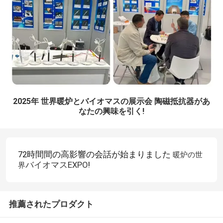
2025年 世界暖炉とバイオマスの展示会 陶磁抵抗器があ
なたの興味を引く!
72時間間の高影響の会話が始まりました
暖炉の世
テ
バイオマスEXPO
!
界
ー
マ
の
推薦されたプロダクト
ラ
ベ