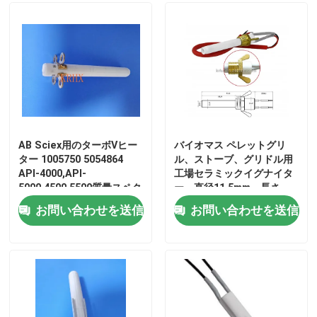
ル
AB Sciex用のターボVヒー
バイオマス ペレットグリ
ター 1005750 5054864
ル、ストーブ、グリドル用
API-4000,API-
工場セラミックイグナイタ
5000,4500,5500質量スペク
ー、直径11.5mm、長さ
トロメーターで使用される
93/106mm、
お問い合わせを送信
お問い合わせを送信
ターボVソース
110/220/230v、200-300w